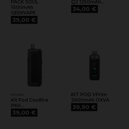
PACK SOUL
Q2 1250mAh...
1500mAh
Prix
34,00 €
GEEKVAPE
Prix
39,00 €
KIT POD VPrim
Innokin
Kit Pod Coolfire
2600mAh OXVA
P60...
Prix
39,90 €
Prix
39,00 €