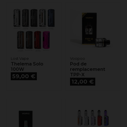
Lost Vape
Voopoo
Thelema Solo
Pod de
100W
remplacement
Prix
TPP-X
59,00 €
Prix
12,00 €