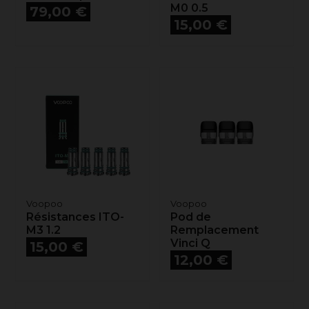
Prix
M0 0.5
79,00 €
Prix
15,00 €
Voopoo
Voopoo
Résistances ITO-
Pod de
M3 1.2
Remplacement
Prix
Vinci Q
15,00 €
Prix
12,00 €