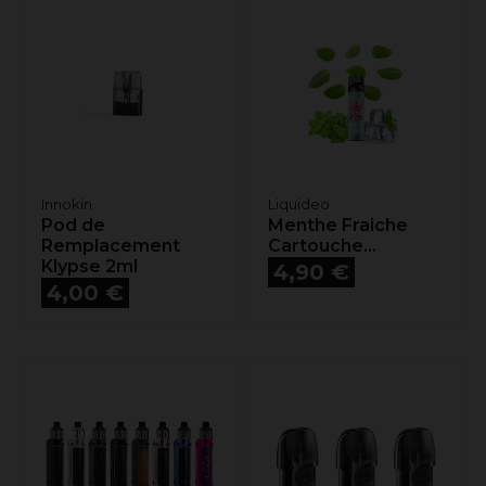
Innokin
Liquideo
Pod de
Menthe Fraiche
Remplacement
Cartouche...
Klypse 2ml
Prix
4,90 €
Prix
4,00 €