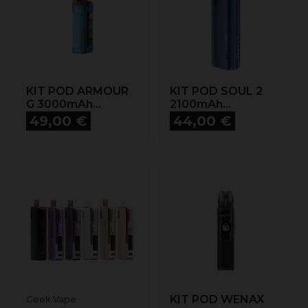
KIT POD ARMOUR
KIT POD SOUL 2
G 3000mAh...
2100mAh...
Prix
Prix
49,00 €
44,00 €
KIT POD WENAX
Geek Vape