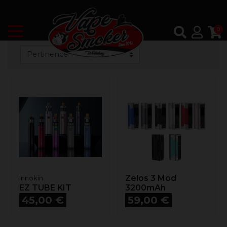
0
Zelos 3 Mod
Innokin
EZ TUBE KIT
3200mAh
Prix
Prix
45,00 €
59,00 €