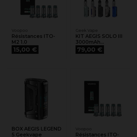
Voopoo
Geek Vape
Résistances ITO-
KIT AEGIS SOLO III
M2 1.0
3000mAh...
Prix
Prix
15,00 €
79,00 €
BOX AEGIS LEGEND
Voopoo
5 Geekvape
Résistances ITO-