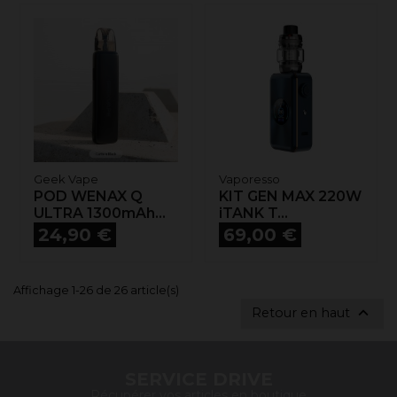
Geek Vape
Vaporesso
POD WENAX Q
KIT GEN MAX 220W
ULTRA 1300mAh...
iTANK T...
Prix
Prix
24,90 €
69,00 €
Affichage 1-26 de 26 article(s)

Retour en haut
SERVICE DRIVE
Récupérer vos articles en boutique