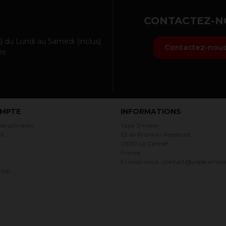
CONTACTEZ-N
) du Lundi au Samedi (inclus)
Contactez-nou
és
MPTE
INFORMATIONS
personnelles
Vape Smoker
it
63 av Franklin Roosevelt
06110 Le Cannet
France
Écrivez-nous :
contact@vape-smok
tion