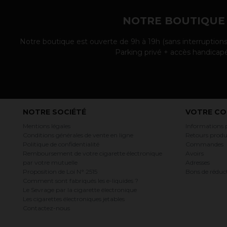
NOTRE BOUTIQUE
Notre boutique est ouverte de 9h à 19h (sans interruptions
Parking privé + accès handicap
NOTRE SOCIÉTÉ
VOTRE CO
Mentions légales
Informations 
Conditions générales de vente en ligne
Retours produ
Politique de confidentialité
Commandes
Remboursement de votre cigarette électronique
Avoirs
par votre mutuelle
Adresses
Proposition de Loi N° 2515
Bons de réduc
Comment sont fabriqués les e-liquides ?
Le Sevrage par la cigarette électronique
Les cigarettes électroniques jetables
Contactez-nous