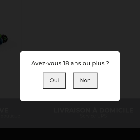
Avez-vous 18 ans ou plus ?
e base
Oui
Non
)
IVE
LIVRAISON À DOMICILE
n boutique
Service UPS