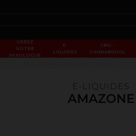
CRÉEZ
E-
CBD -
VOTRE
LIQUIDES
CANNABIDIOL
MIXOLOGUE
Accueil
E-liquides
Nos marques
Amazone
E-LIQUIDES
AMAZONE