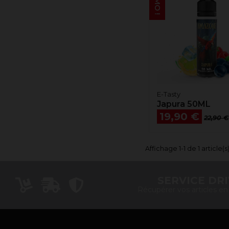
E-Tasty
Japura 50ML
Prix
Prix d
19,90 €
22,90 €
Affichage 1-1 de 1 article(s
SERVICE DR
Récupérer vos articles e