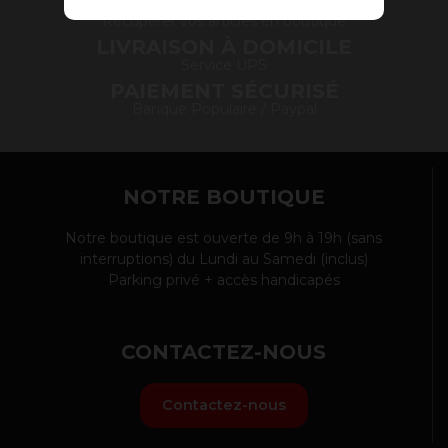
SERVICE DRIVE
Récupérer vos articles en boutique
LIVRAISON À DOMICILE
Service UPS
PAIEMENT SÉCURISÉ
Banque Populaire / Paypal
NOTRE BOUTIQUE
Notre boutique est ouverte de 9h à 19h (sans
interruptions) du Lundi au Samedi (inclus)
Parking privé + accès handicapés
CONTACTEZ-NOUS
Contactez-nous