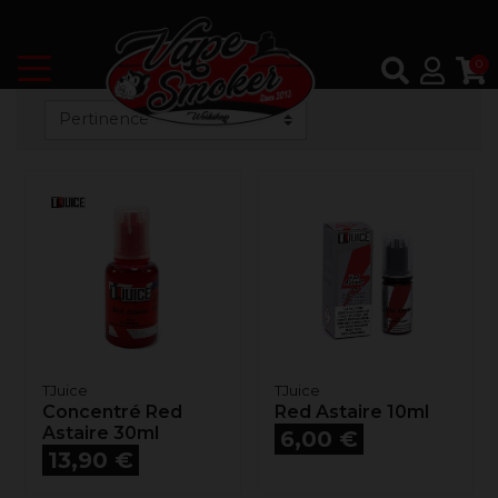
0
TJuice
TJuice
Concentré Red
Red Astaire 10ml
Astaire 30ml
Prix
6,00 €
Prix
13,90 €