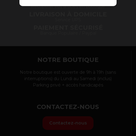
SERVICE DRIVE
Récupérer vos articles en boutique
LIVRAISON À DOMICILE
Service UPS
PAIEMENT SÉCURISÉ
Banque Populaire / Paypal
NOTRE BOUTIQUE
Notre boutique est ouverte de 9h à 19h (sans
interruptions) du Lundi au Samedi (inclus)
Parking privé + accès handicapés
CONTACTEZ-NOUS
Contactez-nous