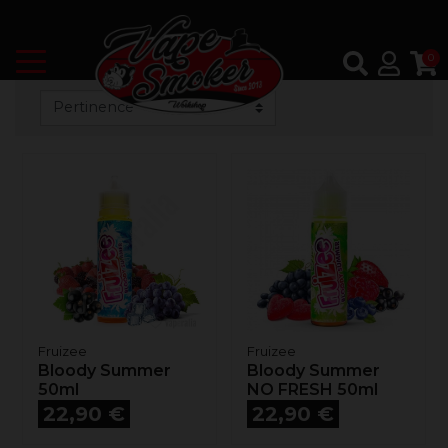
0
Fruizee
Fruizee
Bloody Summer
Bloody Summer
50ml
NO FRESH 50ml
Prix
Prix
22,90 €
22,90 €