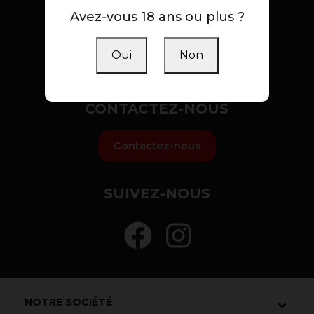
NOTRE BOUTIQUE
Avez-vous 18 ans ou plus ?
Notre boutique est ouverte de 9h à 19h (sans
interruptions) du Lundi au Samedi (inclus)
Oui
Non
Parking privé + accès handicapés
CONTACTEZ-NOUS
Contactez-nous
SUIVEZ-NOUS
NOTRE SOCIÉTÉ