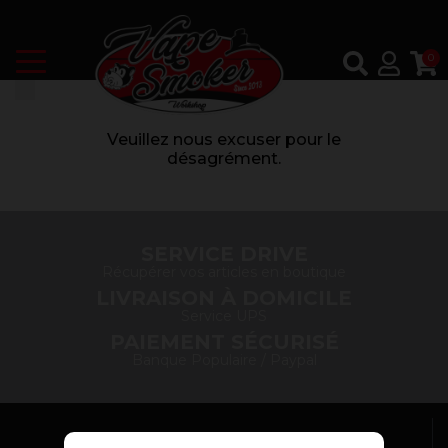
0
Veuillez nous excuser pour le
désagrément.
SERVICE DRIVE
Récupérer vos articles en boutique
LIVRAISON À DOMICILE
Service UPS
PAIEMENT SÉCURISÉ
Banque Populaire / Paypal