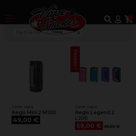
0
PROMO !
Geek Vape
Geek Vape
Aegis Mini 2 M100
Aegis Legend 2
Prix
L200
49,00 €
Prix
Prix de base
59,00 €
69,00 €