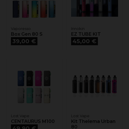
Vaporesso
Innokin
Box Gen 80 S
EZ TUBE KIT
Prix
Prix
39,00 €
45,00 €
Lost Vape
Lost Vape
CENTAURUS M100
Kit Thelema Urban
Prix
80
49,90 €