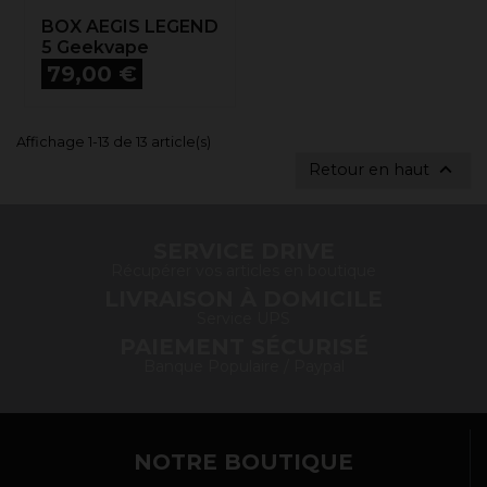
BOX AEGIS LEGEND
5 Geekvape
Prix
79,00 €
Affichage 1-13 de 13 article(s)

Retour en haut
SERVICE DRIVE
Récupérer vos articles en boutique
LIVRAISON À DOMICILE
Service UPS
PAIEMENT SÉCURISÉ
Banque Populaire / Paypal
NOTRE BOUTIQUE