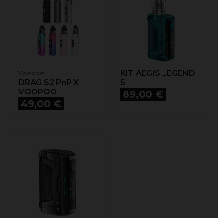
KIT AEGIS LEGEND
Voopoo
DRAG S2 PnP X
5
VOOPOO
Prix
89,00 €
Prix
49,00 €