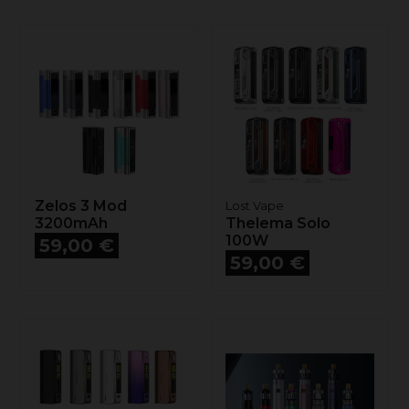
Zelos 3 Mod
Lost Vape
3200mAh
Thelema Solo
Prix
100W
59,00 €
Prix
59,00 €