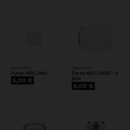
Vaporesso
Vaporesso
Pyrex NRG Mini
Pyrex NRG SKRR - S
Prix
8ml
5,00 €
Prix
6,00 €