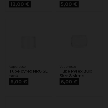
Prix
Prix
12,00 €
5,00 €
Vaporesso
Vaporesso
Tube pyrex NRG SE
Tube Pyrex Bulb
tank
Skrr & skrr-s
Prix
Prix
6,00 €
6,00 €