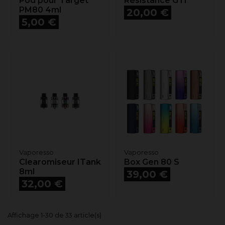
Pod pour Target
Résistance GTI
PM80 4ml
Prix
20,00 €
Prix
5,00 €
Vaporesso
Vaporesso
Clearomiseur ITank
Box Gen 80 S
8ml
Prix
39,00 €
Prix
32,00 €
Affichage 1-30 de 33 article(s)