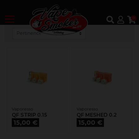
0
Vaporesso
Vaporesso
QF STRIP 0.15
QF MESHED 0.2
Prix
Prix
15,00 €
15,00 €