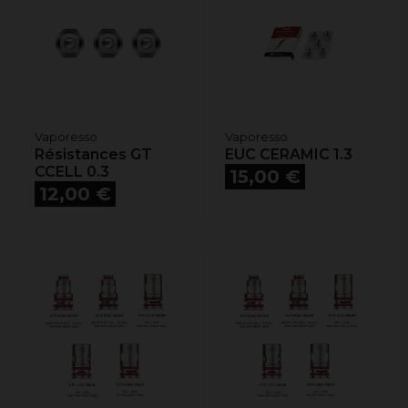
Vaporesso
Vaporesso
Résistances GT
EUC CERAMIC 1.3
CCELL 0.3
Prix
15,00 €
Prix
12,00 €