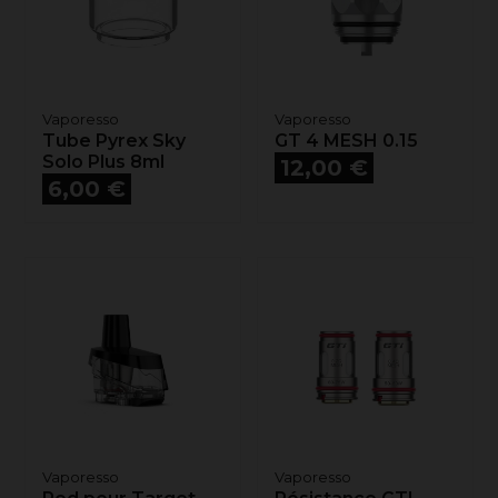
Vaporesso
Vaporesso
Tube Pyrex Sky
GT 4 MESH 0.15
Solo Plus 8ml
Prix
12,00 €
Prix
6,00 €
Vaporesso
Vaporesso