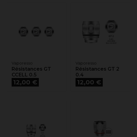
Vaporesso
Vaporesso
Résistances GT
Résistances GT 2
CCELL 0.5
0.4
Prix
Prix
12,00 €
12,00 €