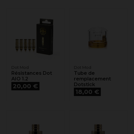
Dot Mod
Dot Mod
Résistances Dot
Tube de
AIO 1.2
remplacement
Prix
Dotstick
20,00 €
Prix
18,00 €