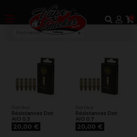
0
Dot Mod
Dot Mod
Résistances Dot
Résistances Dot
AIO 0.3
AIO 0.7
Prix
Prix
20,00 €
20,00 €