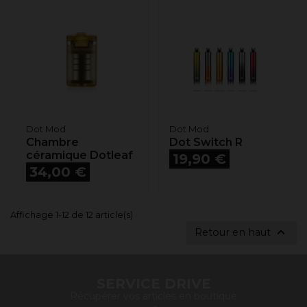
Dot Mod
Dot Mod
Chambre
Dot Switch R
céramique Dotleaf
Prix
19,90 €
Prix
34,00 €
Affichage 1-12 de 12 article(s)

Retour en haut
SERVICE DRIVE
Récupérer vos articles en boutique