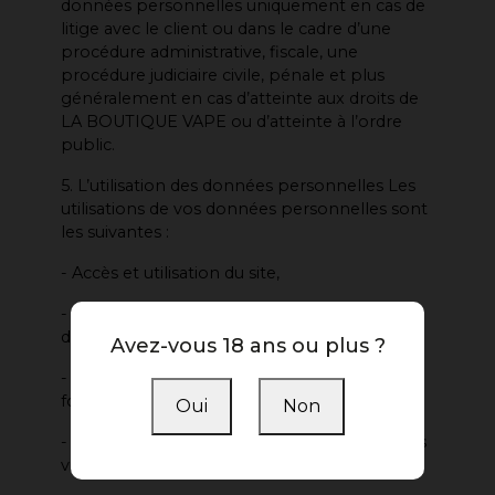
données personnelles uniquement en cas de
litige avec le client ou dans le cadre d’une
procédure administrative, fiscale, une
procédure judiciaire civile, pénale et plus
généralement en cas d’atteinte aux droits de
LA BOUTIQUE VAPE ou d’atteinte à l’ordre
public.
5. L’utilisation des données personnelles Les
utilisations de vos données personnelles sont
les suivantes :
- Accès et utilisation du site,
- Vérification et authentification de vos
données,
Avez-vous 18 ans ou plus ?
- Optimisation de l’agencement et du
fonctionnement du site,
Oui
Non
- Lutte contre les fraudes, utilisations abusives
virus, autres logiciels malveillants,