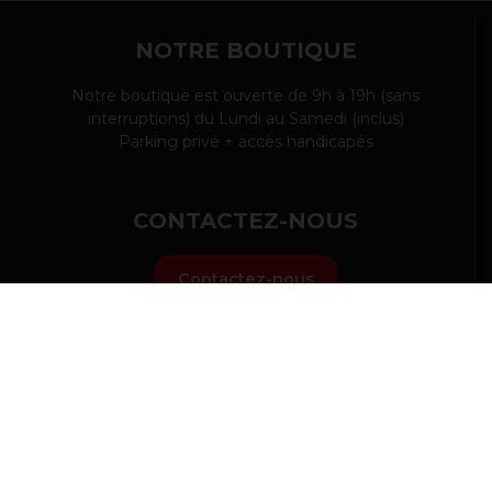
NOTRE BOUTIQUE
Notre boutique est ouverte de 9h à 19h (sans
interruptions) du Lundi au Samedi (inclus)
Parking privé + accès handicapés
CONTACTEZ-NOUS
Contactez-nous
SUIVEZ-NOUS