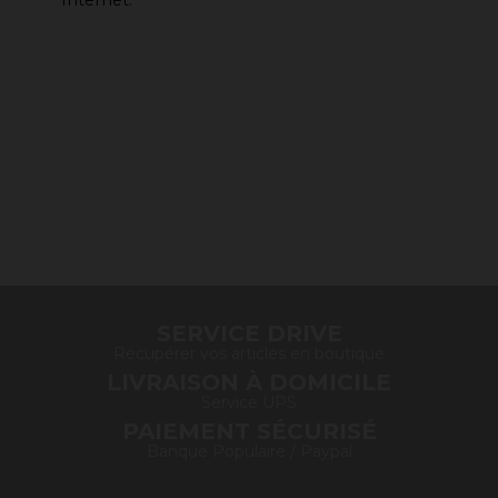
Internet.
SERVICE DRIVE
Récupérer vos articles en boutique
LIVRAISON À DOMICILE
Service UPS
PAIEMENT SÉCURISÉ
Banque Populaire / Paypal