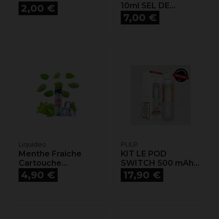
Prix
10ml SEL DE...
2,00 €
Prix
7,00 €
Liquideo
PULP
Menthe Fraiche
KIT LE POD
Cartouche...
SWITCH 500 mAh...
Prix
Prix
4,90 €
17,90 €