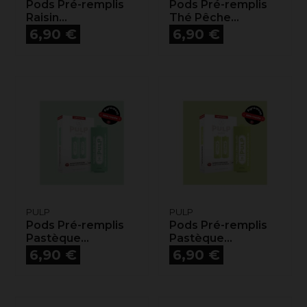
Pods Pré-remplis
Pods Pré-remplis
Raisin...
Thé Pêche...
Prix
Prix
6,90 €
6,90 €
PULP
PULP
Pods Pré-remplis
Pods Pré-remplis
Pastèque...
Pastèque...
Prix
Prix
6,90 €
6,90 €