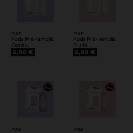
PULP
PULP
Pods Pré-remplis
Pods Pré-remplis
Cassis...
Fruits...
Prix
Prix
6,90 €
6,90 €
PULP
PULP