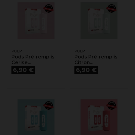
PULP
PULP
Pods Pré-remplis
Pods Pré-remplis
Cerise...
Citron...
Prix
Prix
6,90 €
6,90 €