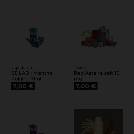
Liquidarom
TJuice
SE LAD - Menthe
Red Astaire salt 10
Polaire 10ml
mg
Prix
Prix
7,00 €
7,00 €