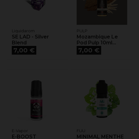
Liquidarom
PULP
SE LAD - Silver
Mozambique Le
Blend
Pod Pulp 10ml...
Prix
Prix
7,00 €
7,00 €
E-Vapor
FUU
E-BOOST
MINIMAL MENTHE