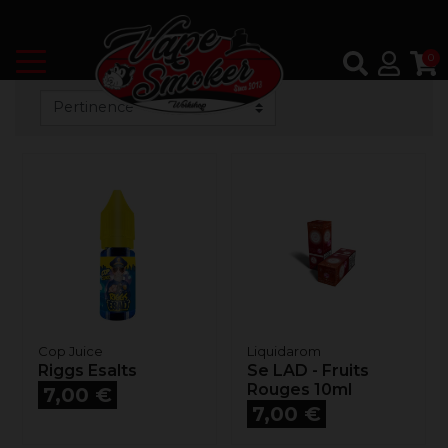
0
Cop Juice
Liquidarom
Riggs Esalts
Se LAD - Fruits
Prix
Rouges 10ml
7,00 €
Prix
7,00 €