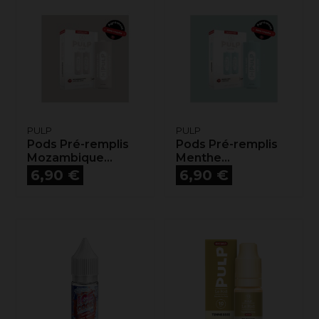
PULP
PULP
Pods Pré-remplis
Pods Pré-remplis
Mozambique...
Menthe...
Prix
Prix
6,90 €
6,90 €