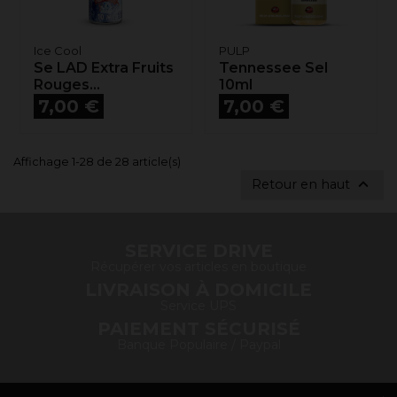
Ice Cool
PULP
Se LAD Extra Fruits
Tennessee Sel
Rouges...
10ml
Prix
Prix
7,00 €
7,00 €
Affichage 1-28 de 28 article(s)

Retour en haut
SERVICE DRIVE
Récupérer vos articles en boutique
LIVRAISON À DOMICILE
Service UPS
PAIEMENT SÉCURISÉ
Banque Populaire / Paypal