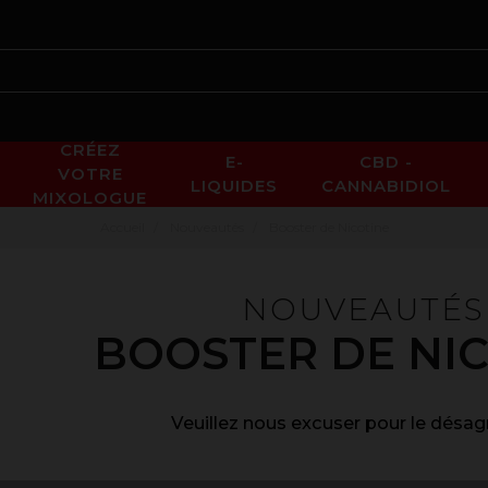
CRÉEZ
E-
CBD -
VOTRE
LIQUIDES
CANNABIDIOL
MIXOLOGUE
Accueil
Nouveautés
Booster de Nicotine
NOUVEAUTÉS
BOOSTER DE NI
Veuillez nous excuser pour le désa