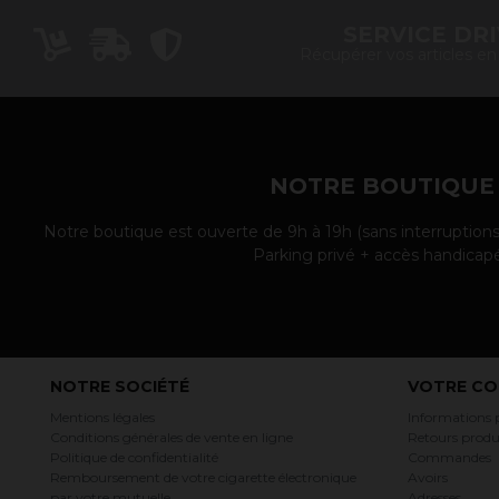
SERVICE DR
Récupérer vos articles e
NOTRE BOUTIQUE
Notre boutique est ouverte de 9h à 19h (sans interruptions
Parking privé + accès handicap
NOTRE SOCIÉTÉ
VOTRE CO
Mentions légales
Informations 
Conditions générales de vente en ligne
Retours produ
Politique de confidentialité
Commandes
Remboursement de votre cigarette électronique
Avoirs
par votre mutuelle
Adresses