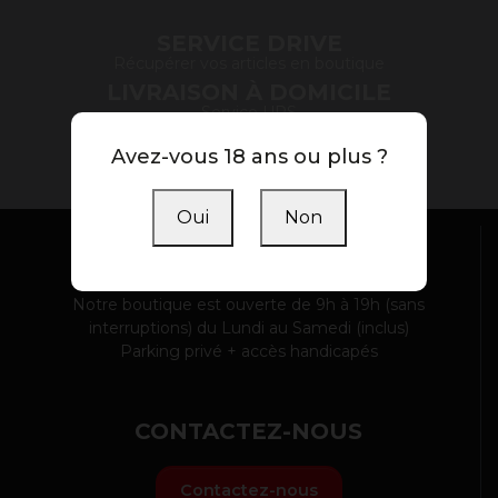
SERVICE DRIVE
Récupérer vos articles en boutique
LIVRAISON À DOMICILE
Service UPS
PAIEMENT SÉCURISÉ
Avez-vous 18 ans ou plus ?
Banque Populaire / Paypal
Oui
Non
NOTRE BOUTIQUE
Notre boutique est ouverte de 9h à 19h (sans
interruptions) du Lundi au Samedi (inclus)
Parking privé + accès handicapés
CONTACTEZ-NOUS
Contactez-nous