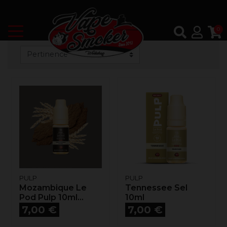
0
PULP
PULP
Mozambique Le
Tennessee Sel
Pod Pulp 10ml...
10ml
Prix
Prix
7,00 €
7,00 €