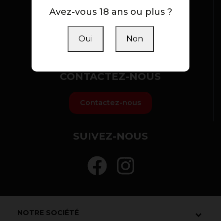
NOTRE BOUTIQUE
Avez-vous 18 ans ou plus ?
Notre boutique est ouverte de 9h à 19h (sans
interruptions) du Lundi au Samedi (inclus)
Oui
Non
Parking privé + accès handicapés
CONTACTEZ-NOUS
Contactez-nous
SUIVEZ-NOUS
NOTRE SOCIÉTÉ