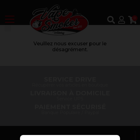
0
Veuillez nous excuser pour le
désagrément.
SERVICE DRIVE
Récupérer vos articles en boutique
LIVRAISON À DOMICILE
Service UPS
PAIEMENT SÉCURISÉ
Banque Populaire / Paypal