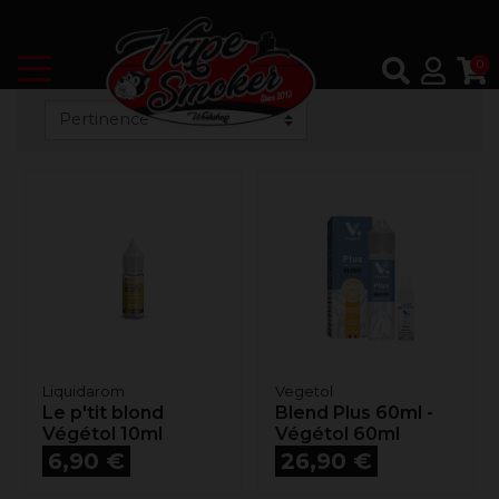
0
Liquidarom
Vegetol
Le p'tit blond
Blend Plus 60ml -
Végétol 10ml
Végétol 60ml
Prix
Prix
6,90 €
26,90 €