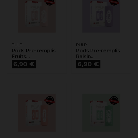
PULP
PULP
Pods Pré-remplis
Pods Pré-remplis
Fruits...
Raisin...
Prix
Prix
6,90 €
6,90 €