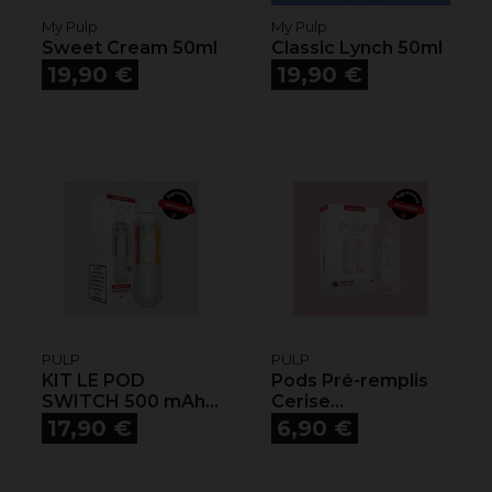
My Pulp
My Pulp
Sweet Cream 50ml
Classic Lynch 50ml
Prix
Prix
19,90 €
19,90 €
PULP
PULP
KIT LE POD
Pods Pré-remplis
SWITCH 500 mAh...
Cerise...
Prix
Prix
17,90 €
6,90 €