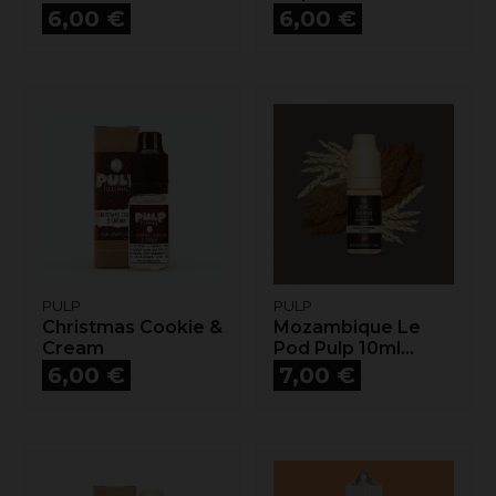
Prix
Prix
6,00 €
6,00 €
PULP
PULP
Christmas Cookie &
Mozambique Le
Cream
Pod Pulp 10ml...
Prix
Prix
6,00 €
7,00 €