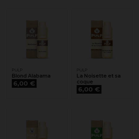
PULP
PULP
Blond Alabama
La Noisette et sa
Prix
coque
6,00 €
Prix
6,00 €