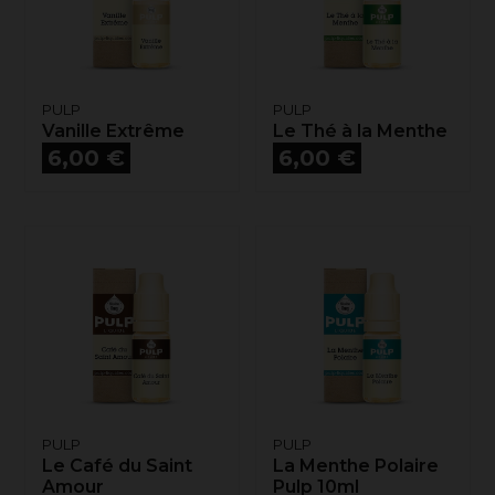
PULP
PULP
Vanille Extrême
Le Thé à la Menthe
Prix
Prix
6,00 €
6,00 €
PULP
PULP
Le Café du Saint
La Menthe Polaire
Amour
Pulp 10ml