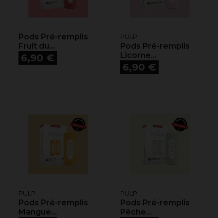
Pods Pré-remplis
PULP
Fruit du...
Pods Pré-remplis
Prix
Licorne...
6,90 €
Prix
6,90 €
PULP
PULP
Pods Pré-remplis
Pods Pré-remplis
Mangue...
Pêche...