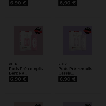
Prix
Prix
6,90 €
6,90 €
PULP
PULP
Pods Pré-remplis
Pods Pré-remplis
Barbe à...
Cassis...
Prix
Prix
6,90 €
6,90 €