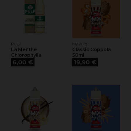
PULP
My Pulp
La Menthe
Classic Coppola
Chlorophylle
50ml
Prix
Prix
6,00 €
19,90 €