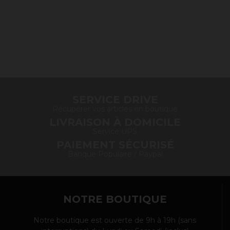
SERVICE DRIVE
Récupérer vos articles en boutique
LIVRAISON À DOMICILE
Service UPS
PAIEMENT SÉCURISÉ
Banque Populaire / Paypal
NOTRE BOUTIQUE
Notre boutique est ouverte de 9h à 19h (sans