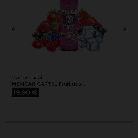


Mexican Cartel
MEXICAN CARTEL Fruit des...
Prix
19,90 €