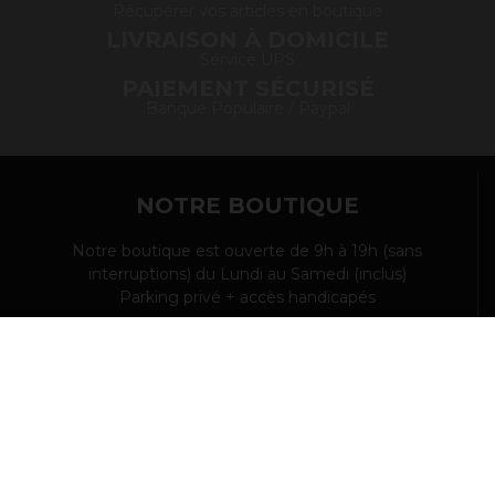
Récupérer vos articles en boutique
LIVRAISON À DOMICILE
Service UPS
PAIEMENT SÉCURISÉ
Banque Populaire / Paypal
NOTRE BOUTIQUE
Notre boutique est ouverte de 9h à 19h (sans
interruptions) du Lundi au Samedi (inclus)
Parking privé + accès handicapés
CONTACTEZ-NOUS
Contactez-nous