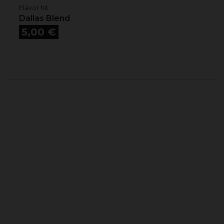
Flavor hit
Dallas Blend
Prix
5,00 €