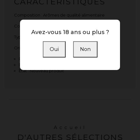
CARACTÉRISTIQUES
Composition : Arômes de qualité alimentaire
Contenance : 30 ml
Avez-vous 18 ans ou plus ?
Type de flacon : PET avec sécurité et verseur
Origine : France
Oui
Non
Référence :
3760298790201
En stock :
10 Produits
État :
Nouveau produit
Accueil
D'AUTRES SÉLECTIONS