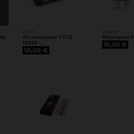
SONY
Voopoo
lp
Accumulateur VTC6
Résistance 
18650 -...
Prix
15,00 €
Prix
10,00 €