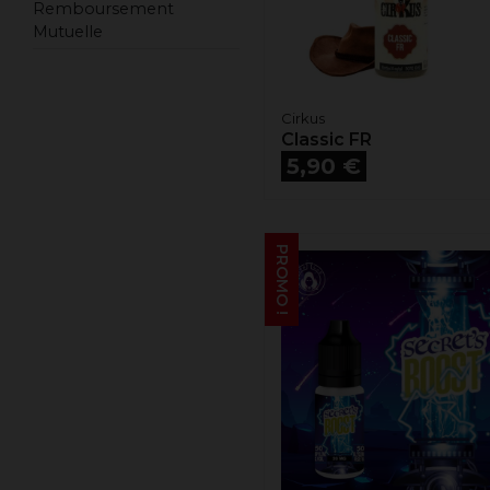
Remboursement
Mutuelle
Cirkus
Classic FR
Prix
5,90 €
PROMO !