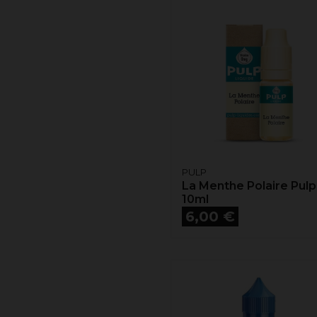
PULP
La Menthe Polaire Pulp
10ml
Prix
6,00 €