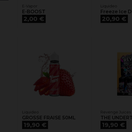
E-Vapor
Liquideo
E-BOOST
Freeze Ice 
Prix
Prix
2,00 €
20,90 €
Liquideo
Revenge Juices
GROSSE FRAISE 50ML
THE UNDER
Prix
Prix
19,90 €
19,90 €