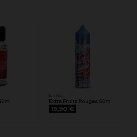
Ice Cool
50ml
Extra Fruits Rouges 50ml
Prix
19,90 €