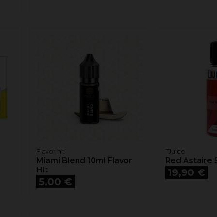
Flavor hit
TJuice
Miami Blend 10ml Flavor
Red Astaire 
Hit
Prix
19,90 €
Prix
5,00 €