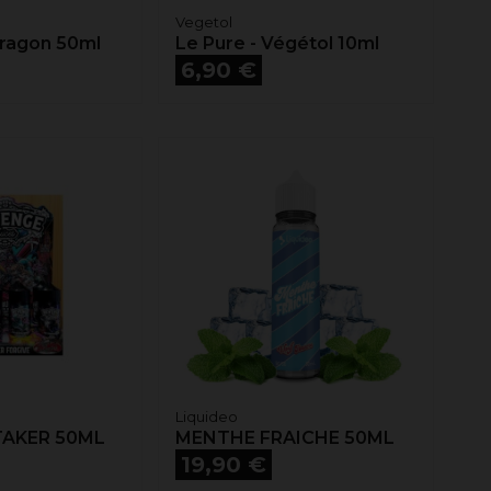
Vegetol
Dragon 50ml
Le Pure - Végétol 10ml
Prix
6,90 €
Liquideo
TAKER 50ML
MENTHE FRAICHE 50ML
Prix
19,90 €