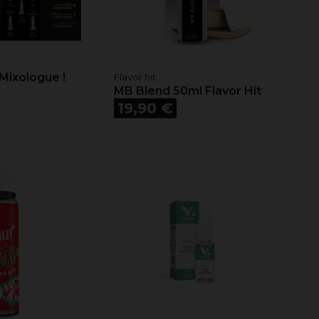
Mixologue !
Flavor hit
MB Blend 50ml Flavor Hit
Prix
19,90 €