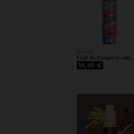
Ice Cool
Fruit du Dragon Fruits...
Prix
19,90 €