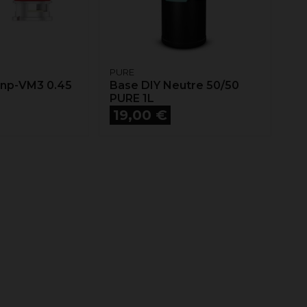
PURE
Pnp-VM3 0.45
Base DIY Neutre 50/50
PURE 1L
Prix
19,00 €