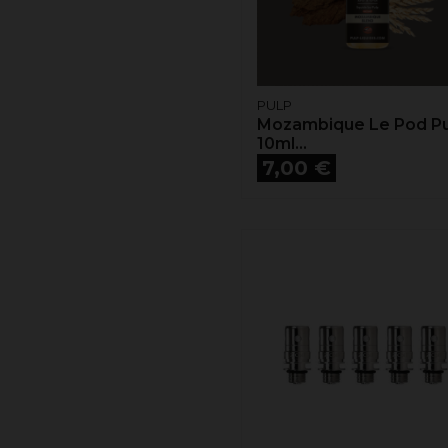
PULP
Mozambique Le Pod Pu
10ml...
Prix
7,00 €