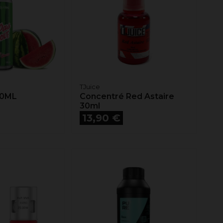
TJuice
50ML
Concentré Red Astaire
30ml
Prix
13,90 €