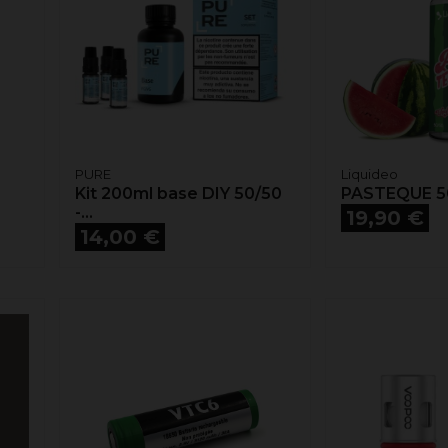
PURE
Liquideo
Kit 200ml base DIY 50/50
PASTEQUE 
-...
Prix
19,90 €
Prix
14,00 €