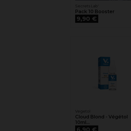
Secrets Lab'
Pack 10 Booster
Prix
9,90 €
Vegetol
Cloud Blond - Végétol
10ml...
Prix
6,90 €