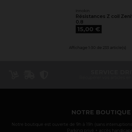
Innokin
Résistances Z coil Zeni
0.8
Prix
15,00 €
Affichage 1-30 de 233 article(s)
SERVICE DR
Récupérer vos articles e
NOTRE BOUTIQUE
Notre boutique est ouverte de 9h à 19h (sans interruptions
Parking privé + accès handicap