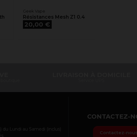
Geek Vape
th
Résistances Mesh Z1 0.4
Prix
20,00 €
IVE
LIVRAISON À DOMICILE
n boutique
Service UPS
CONTACTEZ-N
) du Lundi au Samedi (inclus)
Contactez-nou
és