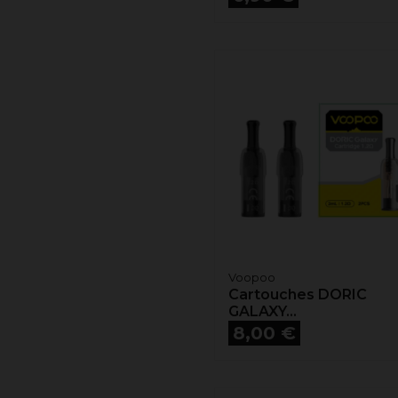
Voopoo
Cartouches DORIC
GALAXY...
Prix
8,00 €