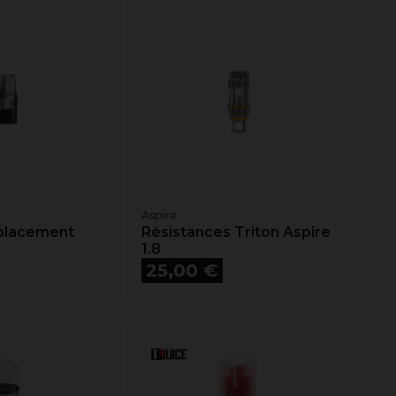
Aspire
placement
Résistances Triton Aspire
1.8
Prix
25,00 €