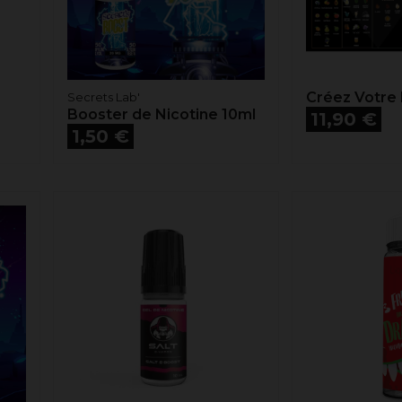
Créez Votre 
Secrets Lab'
Booster de Nicotine 10ml
Prix
11,90 €
Prix
1,50 €